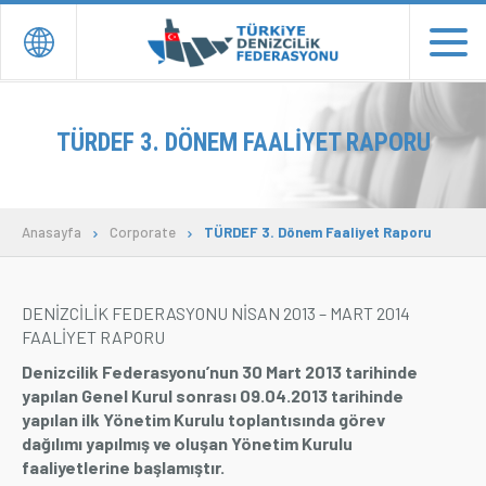
EN
TR
TÜRDEF 3. DÖNEM FAALIYET RAPORU
ANASAYFA
YÖNETİM
Anasayfa
Corporate
TÜRDEF 3. Dönem Faaliyet Raporu
DERNEK ve ÜYELER
TEMSİLCİLİKLER
DENİZCİLİK FEDERASYONU NİSAN 2013 – MART 2014
FAALİYET RAPORU
BASIN YAYIN
Denizcilik Federasyonu’nun 30 Mart 2013 tarihinde
yapılan Genel Kurul sonrası 09.04.2013 tarihinde
İLETİŞİM
yapılan ilk Yönetim Kurulu toplantısında görev
dağılımı yapılmış ve oluşan Yönetim Kurulu
Donate
faaliyetlerine başlamıştır.