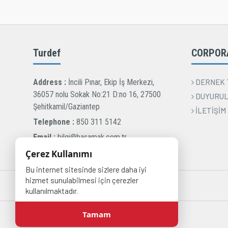
Turdef
CORPOR
Address :
İncili Pınar, Ekip İş Merkezi,
DERNEK 
36057 nolu Sokak No:21 D:no 16, 27500
DUYURU
Şehitkamil/Gaziantep
İLETİŞİM
Telephone :
850 311 5142
Email :
bilgi@basamak.com.tr
Çerez Kullanımı
Bu internet sitesinde sizlere daha iyi
hizmet sunulabilmesi için çerezler
kullanılmaktadır.
Tamam
DERNEKWEB - Dernek Yazılımı