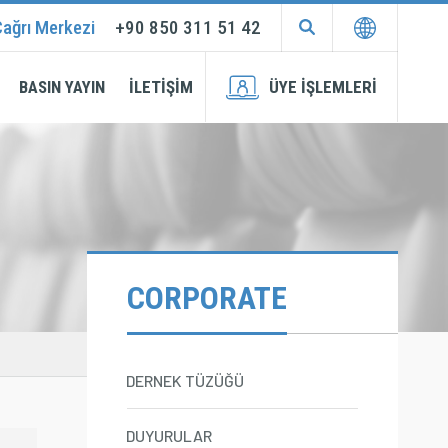
ağrı Merkezi
+90 850 311 51 42
EN
TR
BASIN YAYIN
İLETİŞİM
ÜYE İŞLEMLERİ
Membership
Login
Application
CORPORATE
DERNEK TÜZÜĞÜ
DUYURULAR