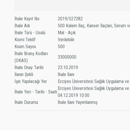
İhale Kayıt No
2019/527282
İhale Adı
500 Kalem İlaç, Kanser İlaçları, Serum v
İhale Türü - Usulü
Mal - Açık
Kısmi Teklif
Verilebilir
Kısım Sayısı
500
İhale Branş Kodları
33000000
(OKAS)
İhale Onay Tarihi
23.10.2019
İlanın Şekli
İhale İlanı
İşin Yapılacağı Yer
Erciyes Üniversitesi Sağlık Uygulama 
Erciyes Üniversitesi Sağlık Uygulama v
İhale Yeri - Tarihi - Saati
04.12.2019 10:00
İhale Durumu
İhale İlanı Yayımlanmış