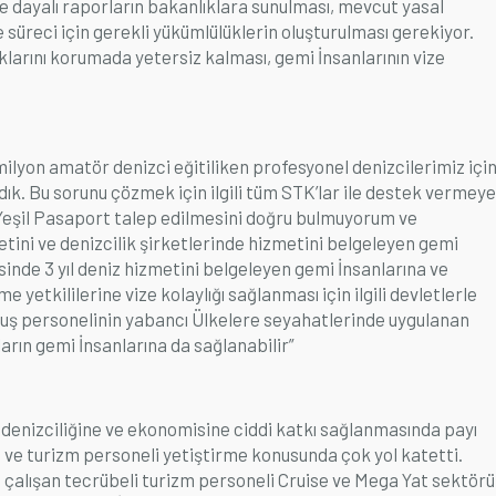
e dayalı raporların bakanlıklara sunulması, mevcut yasal
ze süreci için gerekli yükümlülüklerin oluşturulması gerekiyor.
arını korumada yetersiz kalması, gemi İnsanlarının vize
ilyon amatör denizci eğitiliken profesyonel denizcilerimiz içi
k. Bu sorunu çözmek için ilgili tüm STK’lar ile destek vermeye
Yeşil Pasaport talep edilmesini doğru bulmuyorum ve
etini ve denizcilik şirketlerinde hizmetini belgeleyen gemi
isinde 3 yıl deniz hizmetini belgeleyen gemi İnsanlarına ve
 yetkililerine vize kolaylığı sağlanması için ilgili devletlerle
 uçuş personelinin yabancı Ülkelere seyahatlerinde uygulanan
arın gemi İnsanlarına da sağlanabilir”
 denizciliğine ve ekonomisine ciddi katkı sağlanmasında payı
 ve turizm personeli yetiştirme konusunda çok yol katetti.
de çalışan tecrübeli turizm personeli Cruise ve Mega Yat sektörü