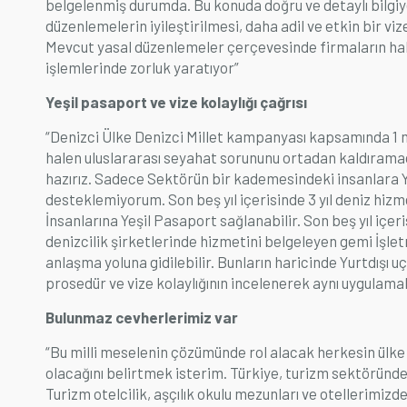
belgelenmiş durumda. Bu konuda doğru ve detaylı bilgiy
düzenlemelerin iyileştirilmesi, daha adil ve etkin bir vi
Mevcut yasal düzenlemeler çerçevesinde firmaların hakl
işlemlerinde zorluk yaratıyor”
Yeşil pasaport ve vize kolaylığı çağrısı
“Denizci Ülke Denizci Millet kampanyası kapsamında 1 m
halen uluslararası seyahat sorununu ortadan kaldıramadı
hazırız. Sadece Sektörün bir kademesindeki insanlara 
desteklemiyorum. Son beş yıl içerisinde 3 yıl deniz hizm
İnsanlarına Yeşil Pasaport sağlanabilir. Son beş yıl içer
denizcilik şirketlerinde hizmetini belgeleyen gemi İşletme
anlaşma yoluna gidilebilir. Bunların haricinde Yurtdışı
prosedür ve vize kolaylığının incelenerek aynı uygulamal
Bulunmaz cevherlerimiz var
“Bu milli meselenin çözümünde rol alacak herkesin ülke
olacağını belirtmek isterim. Türkiye, turizm sektöründe
Turizm otelcilik, aşçılık okulu mezunları ve otellerimiz