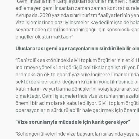
“Gemi insanlarının karşılaştıkları sorunlar münferit hadi
edilemeyen gemi İnsanları zaman zaman kontrat sürele
Avrupa’da, 2020 yazında sınırlı turizm faaliyetlerinin y
vize işlemlerinde bazı iyileşmeler kaydedilmişse de ha
seyahat eden gemi İnsanlarının çoğu için konsoloslukları
engeller oluşturmaktadır”
Uluslararası gemi operasyonlarının sürdürülebilir ol
“Denizcilik sektöründeki sivil toplum örgütlerinin etkili 
indirmeye yönelik ileri görüşlü politikalar geliştiriliyor. 
aramaksızın ‘ok to board’ yazısı ile İngiltere limanları
sektördeki personel değişim krizinin yönetilmesinde öne
katılımlarını ve yurtlarına dönüşlerini kolaylaştırarak s
olmaktadır. Gemi işletmelerinde vize sorunlarının azaltıl
önemli bir adım olarak kabul ediliyor. Sivil toplum örgütl
operasyonlarını sürdürülebilir hale getirmek için öneml
“Vize sorunlarıyla mücadele için kanıt gerekiyor”
“Schengen ülkelerinde vize başvuruları sırasında yaşanan