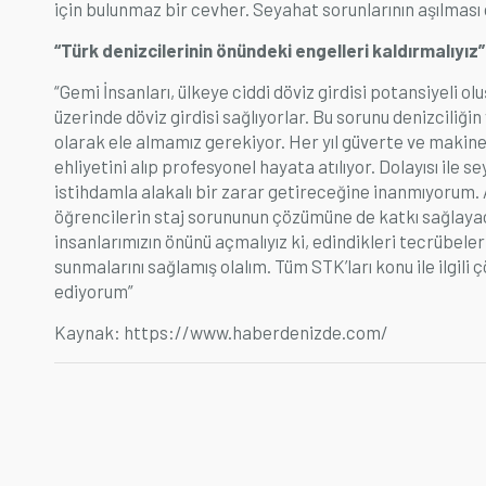
için bulunmaz bir cevher. Seyahat sorunlarının aşılmas
“Türk denizcilerinin önündeki engelleri kaldırmalıyız”
“Gemi İnsanları, ülkeye ciddi döviz girdisi potansiyeli oluş
üzerinde döviz girdisi sağlıyorlar. Bu sorunu denizciliğ
olarak ele almamız gerekiyor. Her yıl güverte ve makine
ehliyetini alıp profesyonel hayata atılıyor. Dolayısı ile
istihdamla alakalı bir zarar getireceğine inanmıyorum.
öğrencilerin staj sorununun çözümüne de katkı sağlayaca
insanlarımızın önünü açmalıyız ki, edindikleri tecrübele
sunmalarını sağlamış olalım. Tüm STK’ları konu ile ilgil
ediyorum”
Kaynak: https://www.haberdenizde.com/