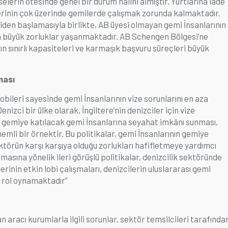
selerin ötesinde genel bir durum halini almıştır. Yurtlarına iade
rinin çok üzerinde gemilerde çalışmak zorunda kalmaktadır.
eniden başlamasıyla birlikte, AB üyesi olmayan gemi İnsanlarının
la büyük zorluklar yaşanmaktadır. AB Schengen Bölgesi’ne
n sınırlı kapasiteleri ve karmaşık başvuru süreçleri büyük
ması
lobileri sayesinde gemi İnsanlarının vize sorunlarını en aza
Denizci bir ülke olarak, İngiltere’nin denizciler için vize
nda gemiye katılacak gemi İnsanlarına seyahat imkânı sunması,
mli bir örnektir. Bu politikalar, gemi İnsanlarının gemiye
ektörün karşı karşıya olduğu zorlukları hafifletmeye yardımcı
masına yönelik ileri görüşlü politikalar, denizcilik sektöründe
erinin etkin lobi çalışmaları, denizcilerin uluslararası gemi
i rol oynamaktadır”
 aracı kurumlarla ilgili sorunlar, sektör temsilcileri tarafında