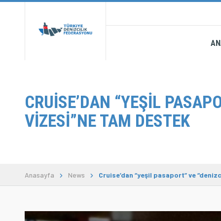
AN
CRUISE’DAN “YEŞIL PASAPO
VIZESI”NE TAM DESTEK
Anasayfa
News
Cruise’dan “yeşil pasaport” ve “deniz