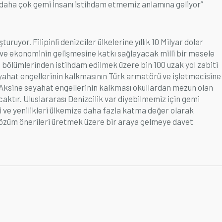
ı daha çok gemi İnsanı istihdam etmemiz anlamına geliyor”
turuyor. Filipinli denizciler ülkelerine yıllık 10 Milyar dolar
in ve ekonominin gelişmesine katkı sağlayacak milli bir mesele
 bölümlerinden istihdam edilmek üzere bin 100 uzak yol zabiti
 seyahat engellerinin kalkmasının Türk armatörü ve işletmecisine
 Aksine seyahat engellerinin kalkması okullardan mezun olan
ktır. Uluslararası Denizcilik var diyebilmemiz için gemi
ri ve yenilikleri ülkemize daha fazla katma değer olarak
i çözüm önerileri üretmek üzere bir araya gelmeye davet