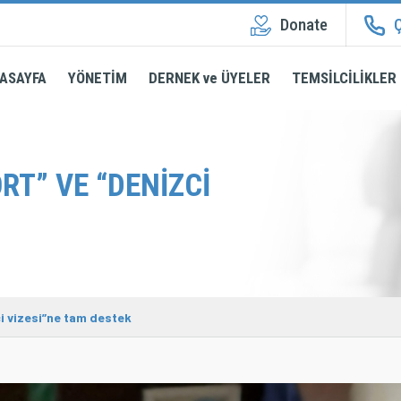
Donate
Ç
ASAYFA
YÖNETİM
DERNEK ve ÜYELER
TEMSİLCİLİKLER
RT” VE “DENIZCI
ci vizesi”ne tam destek