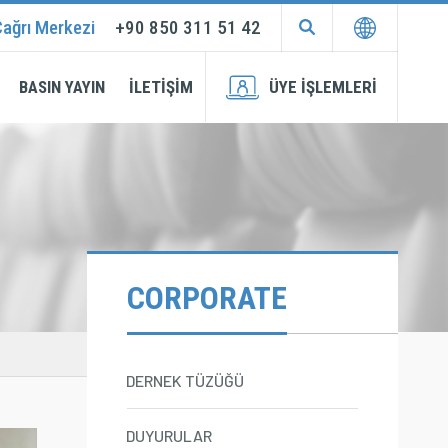
ağrı Merkezi
+90 850 311 51 42
EN
TR
BASIN YAYIN
İLETİŞİM
ÜYE İŞLEMLERİ
Membership
Login
Application
CORPORATE
DERNEK TÜZÜĞÜ
DUYURULAR