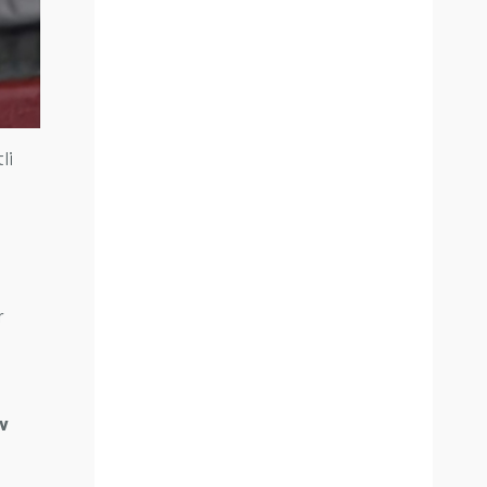
li
r
ev