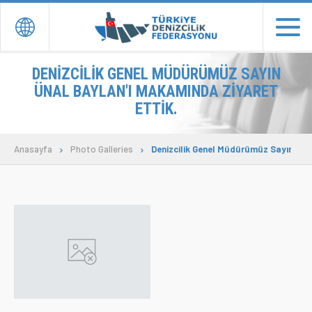
EN
TR
DENIZCILIK GENEL MÜDÜRÜMÜZ SAYIN
ÜNAL BAYLAN'I MAKAMINDA ZIYARET
ETTIK.
ANASAYFA
YÖNETİM
Anasayfa
Photo Galleries
Denizcilik Genel Müdürümüz Sayın Ünal
DERNEK ve ÜYELER
TEMSİLCİLİKLER
BASIN YAYIN
İLETİŞİM
Donate