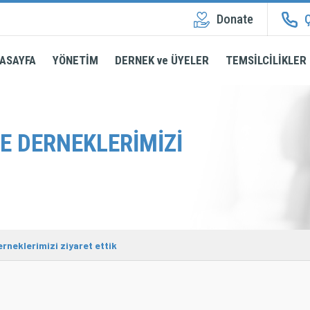
Donate
Ç
ASAYFA
YÖNETİM
DERNEK ve ÜYELER
TEMSİLCİLİKLER
E DERNEKLERIMIZI
rneklerimizi ziyaret ettik