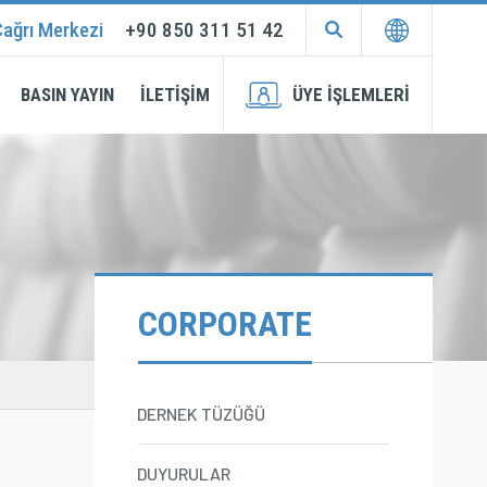
ağrı Merkezi
+90 850 311 51 42
EN
TR
BASIN YAYIN
İLETİŞİM
ÜYE İŞLEMLERİ
Membership
Login
Application
CORPORATE
DERNEK TÜZÜĞÜ
DUYURULAR