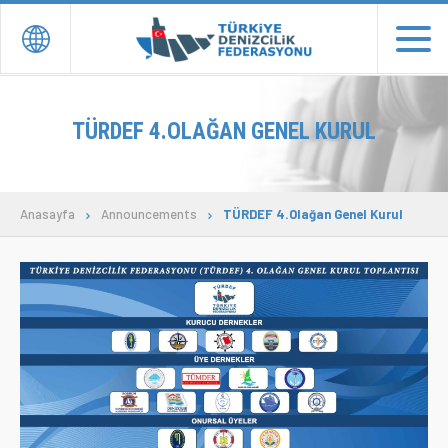
EN
TR
TÜRDEF 4.OLAĞAN GENEL KURUL
ANASAYFA
YÖNETİM
Anasayfa
Announcements
TÜRDEF 4.Olağan Genel Kurul
DERNEK ve ÜYELER
TEMSİLCİLİKLER
BASIN YAYIN
İLETİŞİM
Donate