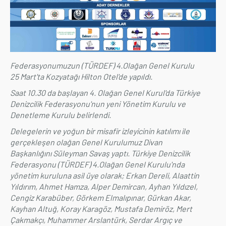
ÜYE İŞLEMLERİ
Federasyonumuzun (TÜRDEF) 4.Olağan Genel Kurulu
25 Mart'ta Kozyatağı Hilton Otel'de yapıldı.
Saat 10.30 da başlayan 4. Olağan Genel Kurul'da Türkiye
Denizcilik Federasyonu'nun yeni Yönetim Kurulu ve
Denetleme Kurulu belirlendi.
Delegelerin ve yoğun bir misafir izleyicinin katılımı ile
gerçekleşen olağan Genel Kurulumuz Divan
Başkanlığını Süleyman Savaş yaptı. Türkiye Denizcilik
Federasyonu (TÜRDEF) 4.Olağan Genel Kurulu'nda
yönetim kuruluna asil üye olarak; Erkan Dereli, Alaattin
Yıldırım, Ahmet Hamza, Alper Demircan, Ayhan Yıldızel,
Cengiz Karabüber, Görkem Elmalıpınar, Gürkan Akar,
Kayhan Altuğ, Koray Karagöz, Mustafa Demiröz, Mert
Çakmakçı, Muhammer Arslantürk, Serdar Argıç ve