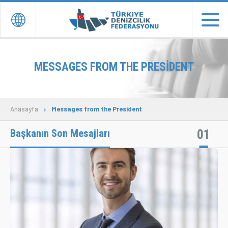
EN
TR
MESSAGES FROM THE PRESIDENT
ANASAYFA
YÖNETİM
Anasayfa
Messages from the President
DERNEK ve ÜYELER
01
Başkanın Son Mesajları
TEMSİLCİLİKLER
BASIN YAYIN
İLETİŞİM
Donate